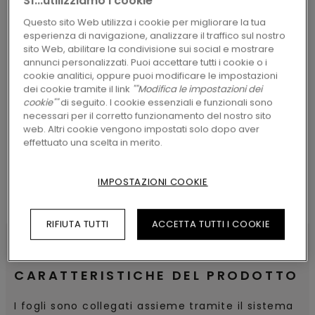
Sì...utilizziamo i cookie
A TE
Questo sito Web utilizza i cookie per migliorare la tua
esperienza di navigazione, analizzare il traffico sul nostro
sito Web, abilitare la condivisione sui social e mostrare
annunci personalizzati. Puoi accettare tutti i cookie o i
cookie analitici, oppure puoi modificare le impostazioni
dei cookie tramite il link
""Modifica le impostazioni dei
CERCA
cookie""
di seguito. I cookie essenziali e funzionali sono
necessari per il corretto funzionamento del nostro sito
web. Altri cookie vengono impostati solo dopo aver
effettuato una scelta in merito.
IMPOSTAZIONI COOKIE
RIFIUTA TUTTI
ACCETTA TUTTI I COOKIE
CARATTERISTICHE DEL PRODOTTO
I fogli sono collegati assieme tramite il sistema