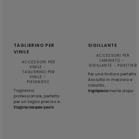
TAGLIERINO PER
SIGILLANTE
VINILE
ACCESSORI PER
LAMINATO
ACCESSORI PER
SIGILLANTE
PGKIT16B
VINILE
TAGLIERINO PER
Per una finitura perfetta.
VINILE
Asciutto in mezzora e
PGVKNIFEC
indurito
Taglierino
completamente dopo
Sigillante
professionale, perfetto
24 ore. Acrilico ad
per un taglio preciso e
acqua.
stabile. Ideale per il
Taglierino per vinile
taglio di curve e forme
libere. 6 lame incluse.