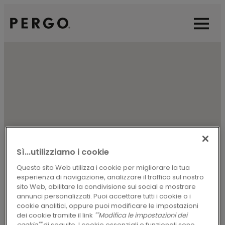
Open sear
Open
Sì...utilizziamo i cookie
Questo sito Web utilizza i cookie per migliorare la tua
esperienza di navigazione, analizzare il traffico sul nostro
sito Web, abilitare la condivisione sui social e mostrare
annunci personalizzati. Puoi accettare tutti i cookie o i
cookie analitici, oppure puoi modificare le impostazioni
dei cookie tramite il link
""Modifica le impostazioni dei
cookie""
di seguito. I cookie essenziali e funzionali sono