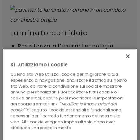
Laminato corridoio
Resistenza all'usura:
tecnologia
TitanX™ per un'eccellente protezione
Sì...utilizziamo i cookie
della superficie
Questo sito Web utilizza i cookie per migliorare la tua
Superficie 100% a tenuta stagna:
esperienza di navigazione, analizzare il traffico sul nostro
tutti i nostri laminati corridoio sono
sito Web, abilitare la condivisione sui social e mostrare
annunci personalizzati. Puoi accettare tutti i cookie o i
dotati di una superficie
cookie analitici, oppure puoi modificare le impostazioni
dei cookie tramite il link
""Modifica le impostazioni dei
completamente a tenuta stagna
cookie""
di seguito. I cookie essenziali e funzionali sono
Aspetto uniforme:
estendi il design
necessari per il corretto funzionamento del nostro sito
web. Altri cookie vengono impostati solo dopo aver
con coprigradini dai colori abbinati
effettuato una scelta in merito.