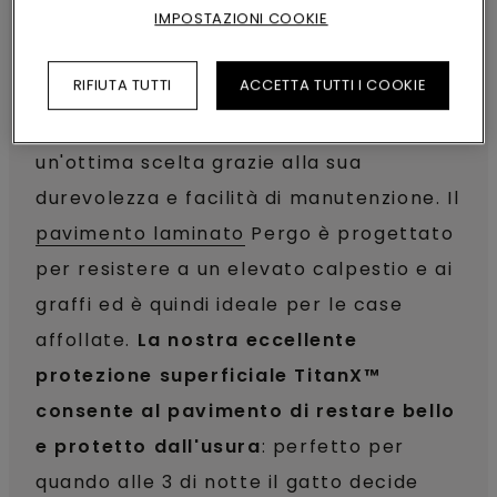
VAI A PAVIMENTO PER IL
IMPOSTAZIONI COOKIE
CORRIDOIO IN LAMINATO
RIFIUTA TUTTI
ACCETTA TUTTI I COOKIE
Il pavimento laminato per il corridoio
è
un'ottima scelta grazie alla sua
durevolezza e facilità di manutenzione. Il
pavimento laminato
Pergo è progettato
per resistere a un elevato calpestio e ai
graffi ed è quindi ideale per le case
affollate.
La nostra eccellente
protezione superficiale TitanX™
consente al pavimento di restare bello
e protetto dall'usura
: perfetto per
quando alle 3 di notte il gatto decide