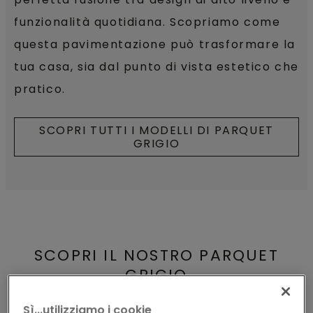
funzionalità quotidiana. Scopriamo come
questa pavimentazione può trasformare la
tua casa, sia dal punto di vista estetico che
pratico.
SCOPRI TUTTI I MODELLI DI PARQUET
GRIGIO
SCOPRI IL NOSTRO PARQUET
GRIGIO
Sì...utilizziamo i cookie