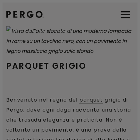
Open sear
Open
HOME
PARQUET
PARQUET GRIGIO
PARQUET GRIGIO
Benvenuto nel regno del
parquet
grigio di
Pergo, dove ogni doga racconta una storia
che trasuda eleganza e praticità. Non è
soltanto un pavimento: è una prova della
perfetta fusione tra design di alto livello e