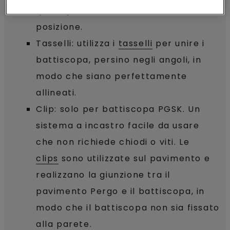
quindi premilo saldamente in
posizione.
Tasselli: utilizza i
tasselli
per unire i
battiscopa, persino negli angoli, in
modo che siano perfettamente
allineati.
Clip: solo per battiscopa PGSK. Un
sistema a incastro facile da usare
che non richiede chiodi o viti. Le
clips
sono utilizzate sul pavimento e
realizzano la giunzione tra il
pavimento Pergo e il battiscopa, in
modo che il battiscopa non sia fissato
alla parete.