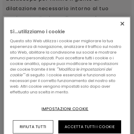
dilatazione necessario intorno al tuo
pavimento. Puoi scegliere un colore
perfettamente abbinato o optare per un
Sì...utilizziamo i cookie
battiscopa bianco o verniciabile per
Questo sito Web utilizza i cookie per migliorare la tua
abbinarlo alle tue pareti.
esperienza di navigazione, analizzare il traffico sul nostro
sito Web, abilitare la condivisione sui social e mostrare
annunci personalizzati. Puoi accettare tutti i cookie o i
Inizia misurando le pareti della stanza
cookie analitici, oppure puoi modificare le impostazioni
dei cookie tramite il link
""Modifica le impostazioni dei
da un angolo all'altro.
cookie""
di seguito. I cookie essenziali e funzionali sono
necessari per il corretto funzionamento del nostro sito
Usa una sega circolare per tagliare i
web. Altri cookie vengono impostati solo dopo aver
battiscopa ad angolo retto.
effettuato una scelta in merito.
I battiscopa Pergo possono essere
IMPOSTAZIONI COOKIE
installati in vari modi.
Colla: applica uniformemente uno
RIFIUTA TUTTI
ACCETTA TUTTI I COOKIE
strato di colla su ogni battiscopa,