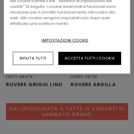
dei cookie tramite il link
""Modifica le impostazioni dei
cookie""
di seguito. I cookie essenziali e funzionali sono
necessari per il corretto funzionamento del nostro sito
web. Altri cookie vengono impostati solo dopo aver
effettuato una scelta in merito.
IMPOSTAZIONI COOKIE
RIFIUTA TUTTI
ACCETTA TUTTI I COOKIE
LAMINATO
VISBY UC
LAMINATO
ODENSE
L0371-08474
L0363-06791
ROVERE GRIGIO LINO
ROVERE ARGILLA
DAI UN'OCCHIATA A TUTTE LE VARIANTI DI
LAMINATO GRIGIO