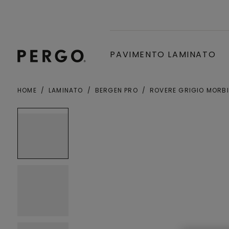
PAVIMENTO LAMINATO
HOME
LAMINATO
BERGEN PRO
ROVERE GRIGIO MORB
Città o codice postale
Open image in lightbox