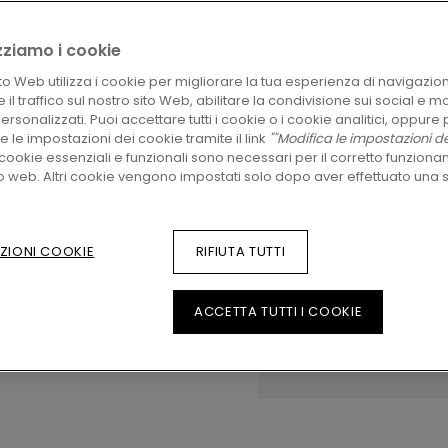
lizziamo i cookie
INDIVIDUA UN RI
to Web utilizza i cookie per migliorare la tua esperienza di navigazio
Impaziente di vedere 
 il traffico sul nostro sito Web, abilitare la condivisione sui social e m
ancora qualche doman
rsonalizzati. Puoi accettare tutti i cookie o i cookie analitici, oppure 
problema! C’è sempre u
 le impostazioni dei cookie tramite il link
""Modifica le impostazioni de
te.
I cookie essenziali e funzionali sono necessari per il corretto funzion
to web. Altri cookie vengono impostati solo dopo aver effettuato una s
ZIONI COOKIE
RIFIUTA TUTTI
ACCETTA TUTTI I COOKIE
Visualizza nel