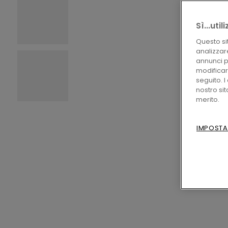
Sì...uti
Questo si
analizzare
annunci pe
modificare
seguito. 
nostro si
merito.
IMPOSTA