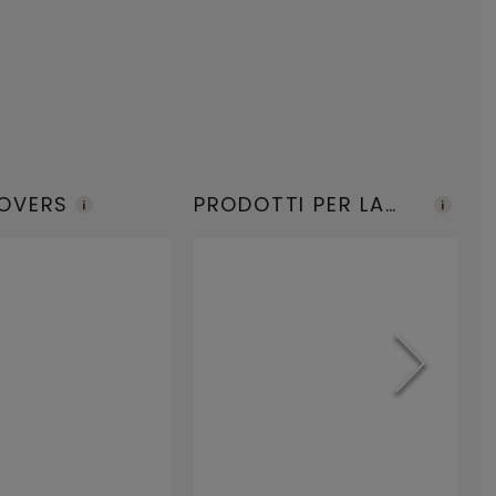
COVERS
PRODOTTI PER LA
U
MANUTENZIONE
P