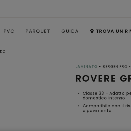
PVC
PARQUET
GUIDA
TROVA UN RI
IDO
Open image in lightbox
LAMINATO
BERGEN PRO
ROVERE G
Classe 33 - Adatto p
domestico intenso
Compatibile con il r
a pavimento