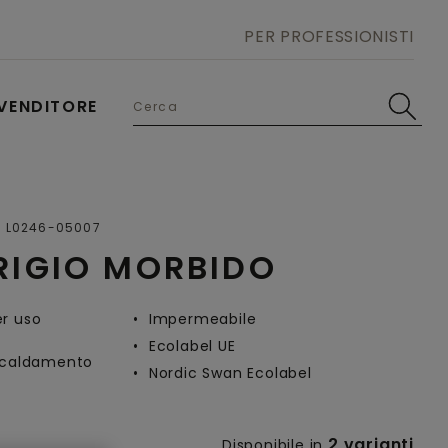
PER PROFESSIONISTI
VENDITORE
Open image in lightbox
L0246-05007
RIGIO MORBIDO
er uso
Impermeabile
Ecolabel UE
iscaldamento
Nordic Swan Ecolabel
2 varianti
Disponibile in