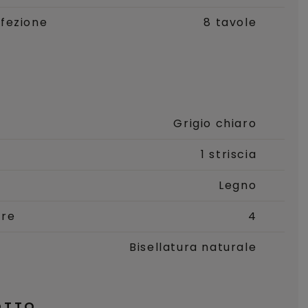
fezione
8 tavole
Grigio chiaro
1 striscia
Legno
ure
4
Bisellatura naturale
OTTO