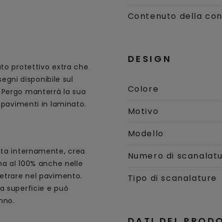
Contenuto della con
DESIGN
ato protettivo extra che
 segni disponibile sul
Colore
 Pergo manterrà la sua
i pavimenti in laminato.
Motivo
Modello
ata internamente, crea
Numero di scanalat
gna al 100% anche nelle
netrare nel pavimento.
Tipo di scanalature
a superficie e può
nno.
DATI DEL PROD