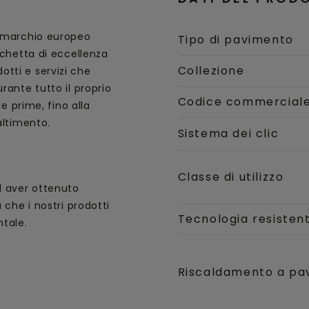
l marchio europeo
Tipo di pavimento
ichetta di eccellenza
Collezione
tti e servizi che
rante tutto il proprio
Codice commercial
ie prime, fino alla
altimento.
Sistema dei clic
Classe di utilizzo
d aver ottenuto
 che i nostri prodotti
Tecnologia resisten
tale.
Riscaldamento a pa