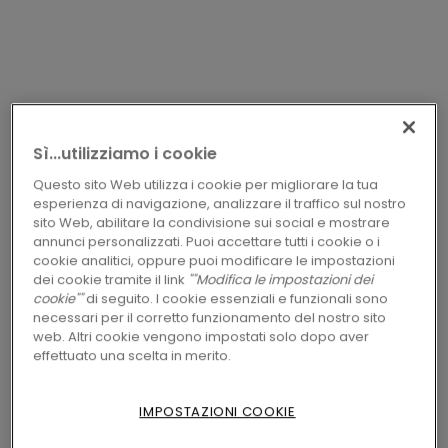
Sì...utilizziamo i cookie
ACCESSORI PER LAMINATO
5-IN-1
PGINCP04394
Questo sito Web utilizza i cookie per migliorare la tua
ROVERE NATURALE CALDO
esperienza di navigazione, analizzare il traffico sul nostro
sito Web, abilitare la condivisione sui social e mostrare
Profili
annunci personalizzati. Puoi accettare tutti i cookie o i
cookie analitici, oppure puoi modificare le impostazioni
dei cookie tramite il link
""Modifica le impostazioni dei
cookie""
di seguito. I cookie essenziali e funzionali sono
necessari per il corretto funzionamento del nostro sito
TROVA UN RIVENDITORE VICINO
web. Altri cookie vengono impostati solo dopo aver
effettuato una scelta in merito.
A TE
IMPOSTAZIONI COOKIE