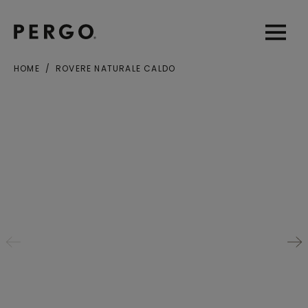
Open sear
Open
HOME
ROVERE NATURALE CALDO
Città o codice postale