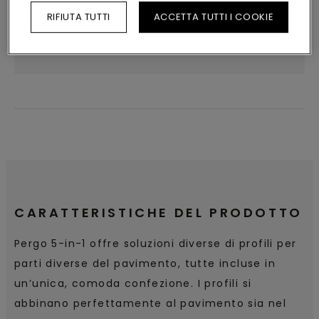
RIFIUTA TUTTI
ACCETTA TUTTI I COOKIE
CERCA
CARATTERISTICHE DEL PRODOTTO
Pergo 5-in-1 offre soluzioni diverse di profili per
parti diverse del pavimento, tutte incluse in
un’unica, comoda confezione. I profili si
abbinano perfettamente al pavimento sia nel