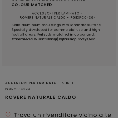
COLOUR MATCHED
ACCESSORI PER LAMINATO
ROVERE NATURALE CALDO
PGEXPC04394
Solid aluminium mouldings with laminate surface.
Specially developed for commercial use and high
footfall areas. Perfectly matched in colour and
structure. Easy installation with snap-in system.
Commercial T-moulding (expansion profile)
ACCESSORI PER LAMINATO
5-IN-1
PGINCP04394
ROVERE NATURALE CALDO
Trova un rivenditore vicino a te