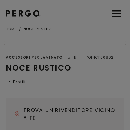
Open sear
Open
HOME
NOCE RUSTICO
Città o codice postale
ACCESSORI PER LAMINATO
5-IN-1
PGINCP06802
NOCE RUSTICO
Profili
TROVA UN RIVENDITORE VICINO
A TE