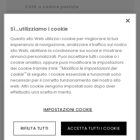
CERCA
Sì...utilizziamo i cookie
Questo sito Web utilizza i cookie per migliorare la tua
esperienza di navigazione, analizzare il traffico sul nostro
sito Web, abilitare la condivisione sui social e mostrare
annunci personalizzati. Puoi accettare tutti i cookie o i
cookie analitici, oppure puoi modificare le impostazioni
dei cookie tramite il link
""Modifica le impostazioni dei
cookie""
di seguito. I cookie essenziali e funzionali sono
necessari per il corretto funzionamento del nostro sito
web. Altri cookie vengono impostati solo dopo aver
effettuato una scelta in merito.
CARATTERISTICHE DEL PRODOTTO
IMPOSTAZIONI COOKIE
Pergo 5-in-1 offre soluzioni diverse di profili per
parti diverse del pavimento, tutte incluse in
RIFIUTA TUTTI
ACCETTA TUTTI I COOKIE
un’unica, comoda confezione. I profili si