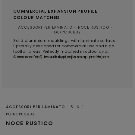
COMMERCIAL EXPANSION PROFILE
COLOUR MATCHED
ACCESSORI PER LAMINATO
NOCE RUSTICO
PGEXPC06802
Solid aluminium mouldings with laminate surface.
Specially developed for commercial use and high
footfall areas. Perfectly matched in colour and
structure. Easy installation with snap-in system.
Commercial T-moulding (expansion profile)
ACCESSORI PER LAMINATO
5-IN-1
PGINCP06802
NOCE RUSTICO