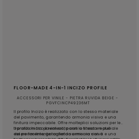
FLOOR-MADE 4-IN-1 INCIZO PROFILE
ACCESSORI PER VINILE
PIETRA RUVIDA BEIGE
PGVFCINCP49236MT
Il profilo Incizo è realizzato con lo stesso materiale
del pavimento, garantendo armonia visiva e una
finitura impeccabile. Offre molteplici soluzioni per le
transizioni tra pavimenti, pareti o finestre e può
Il profilo Incizo è realizzato con lo stesso materiale
essere facilmente tagliato su misura con il
del pavimento, garantendo armonia visiva e una