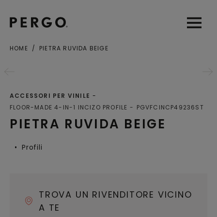
Open sear
Open
HOME
PIETRA RUVIDA BEIGE
Città o codice postale
ACCESSORI PER VINILE
FLOOR-MADE 4-IN-1 INCIZO PROFILE
PGVFCINCP49236ST
PIETRA RUVIDA BEIGE
Profili
TROVA UN RIVENDITORE VICINO
A TE