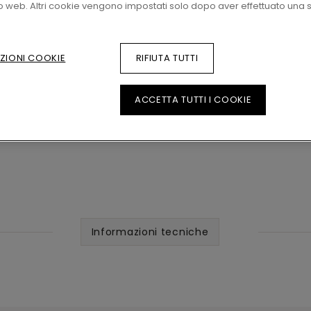
TROVA UN RI
to web. Altri cookie vengono impostati solo dopo aver effettuato una s
ZIONI COOKIE
RIFIUTA TUTTI
ACCETTA TUTTI I COOKIE
Informazioni tecniche