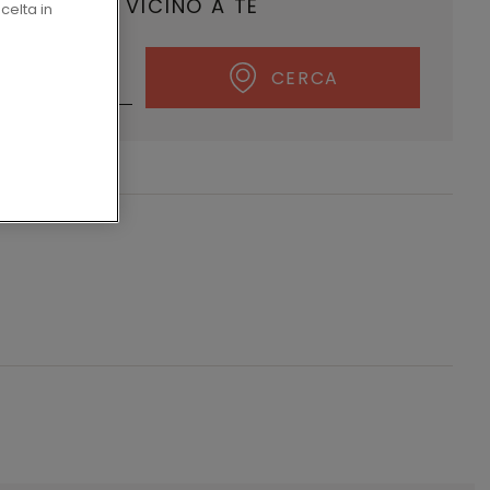
VENDITORE VICINO A TE
celta in
CERCA