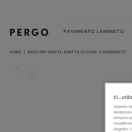
PAVIMENTO LAMINATO
HOME
BASE PER PARETE, DIRITTA (COLORI COORDINATI)
Città o codice postale
Open image in lightbox
Sì...uti
Questo si
analizzare
annunci pe
modificare
seguito. 