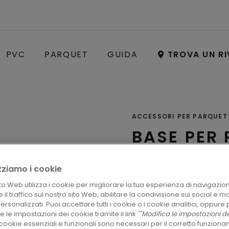
PVC
PARQUET
GUIDA
TROVA UN RI
ACCESSORI PER PARQUET
BASE PER 
(COLORI 
lizziamo i cookie
Zoccoli
to Web utilizza i cookie per migliorare la tua esperienza di navigazio
 il traffico sul nostro sito Web, abilitare la condivisione sui social e m
rsonalizzati. Puoi accettare tutti i cookie o i cookie analitici, oppure 
 le impostazioni dei cookie tramite il link
""Modifica le impostazioni de
I cookie essenziali e funzionali sono necessari per il corretto funzion