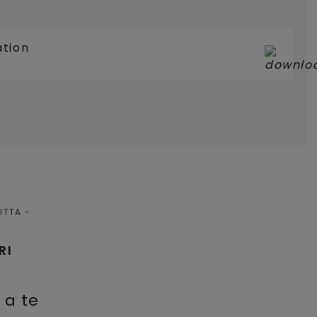
ation
RITTA
RI
 a te