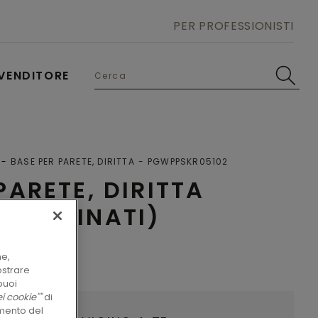
PER PROFESSIONISTI
VENDITORE
BASE PER PARETE, DIRITTA
PGWPPSKR05102
PARETE, DIRITTA
COORDINATI)
ne,
ostrare
puoi
i cookie""
di
amento del