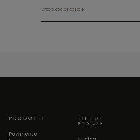
Città o codice postale
PRODOTTI
TIPI DI
STANZE
Pavimento
Cucina