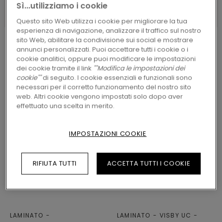
Sì...utilizziamo i cookie
Questo sito Web utilizza i cookie per migliorare la tua
esperienza di navigazione, analizzare il traffico sul nostro
sito Web, abilitare la condivisione sui social e mostrare
annunci personalizzati. Puoi accettare tutti i cookie o i
cookie analitici, oppure puoi modificare le impostazioni
dei cookie tramite il link
""Modifica le impostazioni dei
LAMINATO CAMERA DA LETTO
cookie""
di seguito. I cookie essenziali e funzionali sono
necessari per il corretto funzionamento del nostro sito
web. Altri cookie vengono impostati solo dopo aver
effettuato una scelta in merito.
IMPOSTAZIONI COOKIE
RIFIUTA TUTTI
ACCETTA TUTTI I COOKIE
LAMINATO
LAMINATO
VISBY UC