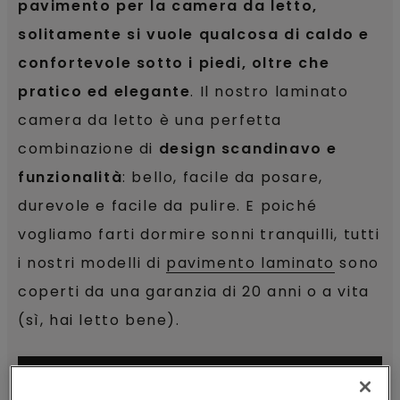
pavimento per la camera da letto,
solitamente si vuole qualcosa di caldo e
confortevole sotto i piedi, oltre che
pratico ed elegante
. Il nostro laminato
camera da letto è una perfetta
combinazione di
design scandinavo e
funzionalità
: bello, facile da posare,
durevole e facile da pulire. E poiché
vogliamo farti dormire sonni tranquilli, tutti
i nostri modelli di
pavimento laminato
sono
coperti da una garanzia di 20 anni o a vita
(sì, hai letto bene).
SCOPRI I MODELLI DI LAMINATO
CAMERA DA LETTO