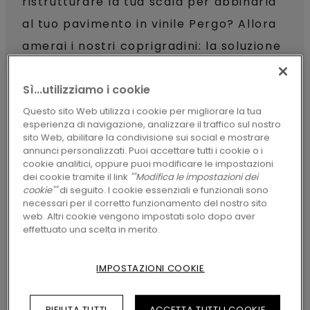
ristrutturare la tua scala per abbinarla
al tuo pavimento in vinile Pergo? Allora
amerai i nostri coprigradini: la soluzione
più semplice e durevole per rinnovare le
Sì...utilizziamo i cookie
tue scale.
Questo sito Web utilizza i cookie per migliorare la tua
esperienza di navigazione, analizzare il traffico sul nostro
sito Web, abilitare la condivisione sui social e mostrare
annunci personalizzati. Puoi accettare tutti i cookie o i
cookie analitici, oppure puoi modificare le impostazioni
dei cookie tramite il link
""Modifica le impostazioni dei
Pavimento e scale: un
cookie""
di seguito. I cookie essenziali e funzionali sono
abbinamento perfetto
necessari per il corretto funzionamento del nostro sito
web. Altri cookie vengono impostati solo dopo aver
Realizzati in vinile, i coprigradini sono la
effettuato una scelta in merito.
soluzione più pratica ed elegante
per
IMPOSTAZIONI COOKIE
rinnovare le tue scale. Grazie al
singolo
pezzo di vinile che integra gradino e
RIFIUTA TUTTI
ACCETTA TUTTI I COOKIE