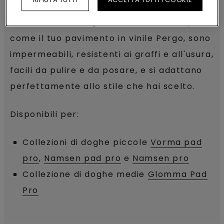
paragradino
, puoi creare un'elegante
continuità tra un gradino e l'altro. Proprio
come il tuo pavimento in vinile Pergo, sono
impermeabili, resistenti ai graffi e all'usura,
facili da pulire e da posare, e si adattano
perfettamente allo stile che hai scelto.
Disponibili per:
Collezioni di doghe piccole
Vorma pad
pro
,
Namsen pad pro
e
Namsen pro
Collezione di doghe medie
Glomma Pad
Pro