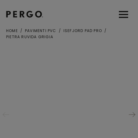
Open sear
Open
HOME
PAVIMENTI PVC
ISEFJORD PAD PRO
PIETRA RUVIDA GRIGIA
Città o codice postale