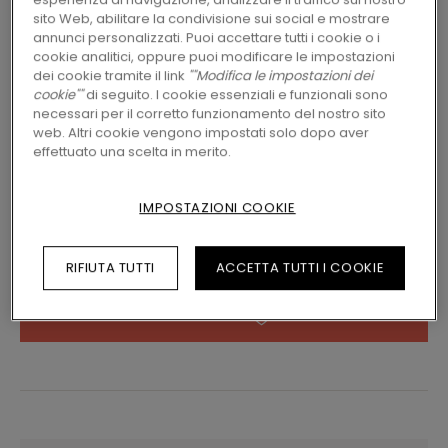
sito Web, abilitare la condivisione sui social e mostrare
annunci personalizzati. Puoi accettare tutti i cookie o i
2 varianti
Disponibile in
cookie analitici, oppure puoi modificare le impostazioni
dei cookie tramite il link
""Modifica le impostazioni dei
cookie""
di seguito. I cookie essenziali e funzionali sono
INDIVIDUA UN RIVENDITORE VICINO A TE
necessari per il corretto funzionamento del nostro sito
web. Altri cookie vengono impostati solo dopo aver
Impaziente di vedere questo pavimento dal
effettuato una scelta in merito.
vivo? Hai ancora qualche domanda da porci?
Nessun problema! C’è sempre un rivenditore
Pergo vicino a te.
IMPOSTAZIONI COOKIE
RIFIUTA TUTTI
ACCETTA TUTTI I COOKIE
CERCA