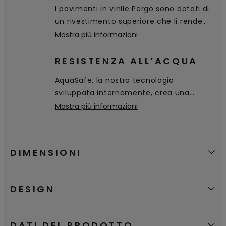
I pavimenti in vinile Pergo sono dotati di
un rivestimento superiore che li rende
resistenti a macchie e usura.
Mostra più informazioni
RESISTENZA ALL’ACQUA
AquaSafe, la nostra tecnologia
sviluppata internamente, crea una
superficie sigillata e a tenuta stagna al
Mostra più informazioni
100% anche nelle bisellature, impedendo
all'acqua di penetrare nel pavimento.
L'acqua si deposita semplicemente sulla
DIMENSIONI
superficie e può essere facilmente
eliminata con un panno.
DESIGN
DATI DEL PRODOTTO