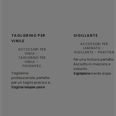
TAGLIERINO PER
SIGILLANTE
VINILE
ACCESSORI PER
LAMINATO
ACCESSORI PER
SIGILLANTE
PGKIT16B
VINILE
TAGLIERINO PER
Per una finitura perfetta.
VINILE
Asciutto in mezzora e
PGVKNIFEC
indurito
Taglierino
completamente dopo
Sigillante
professionale, perfetto
24 ore. Acrilico ad
per un taglio preciso e
acqua.
stabile. Ideale per il
Taglierino per vinile
taglio di curve e forme
libere. 6 lame incluse.